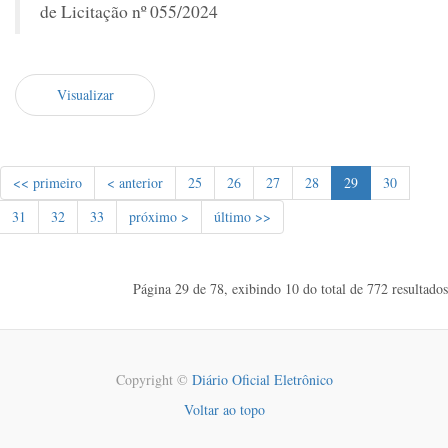
de Licitação nº 055/2024
Visualizar
<< primeiro
< anterior
25
26
27
28
29
30
31
32
33
próximo >
último >>
Página 29 de 78, exibindo 10 do total de 772 resultados
Copyright ©
Diário Oficial Eletrônico
Voltar ao topo